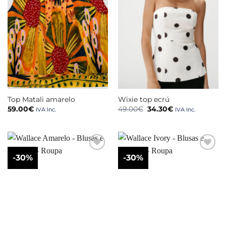
Top Matali amarelo
Wixie top ecrú
O
O
59.00
€
49.00
€
34.30
€
IVA Inc.
IVA Inc.
preço
preço
original
atual
era:
é:
49.00€.
34.30€.
-30%
-30%