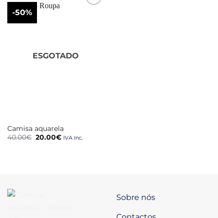
-50%
ESGOTADO
Camisa aquarela
O
O
40.00
€
20.00
€
IVA Inc.
preço
preço
original
atual
era:
é:
40.00€.
20.00€.
Sobre nós
Contactos