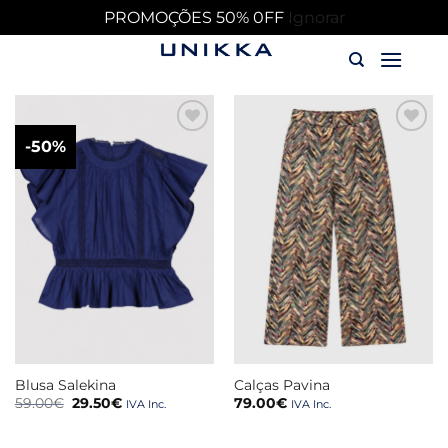
PROMOÇÕES 50% 0FF
Ignorar
Skip
to
content
-50%
Blusa Salekina
Calças Pavina
O
O
59.00
€
29.50
€
79.00
€
IVA Inc.
IVA Inc.
preço
preço
original
atual
era:
é: