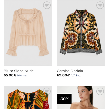
59.00€.
29.50€.
Blusa Siona Nude
Camisa Doriala
65.00
€
69.00
€
IVA Inc.
IVA Inc.
-30%