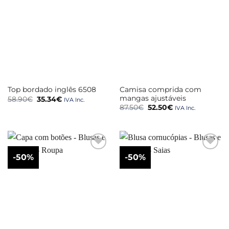
Camisa comprida com
Top bordado inglês 6508
mangas ajustáveis
O
O
58.90
€
35.34
€
IVA Inc.
preço
preço
O
O
87.50
€
52.50
€
IVA Inc.
original
atual
preço
preço
era:
é:
original
atual
58.90€.
35.34€.
era:
é:
87.50€.
52.50€.
-50%
-50%