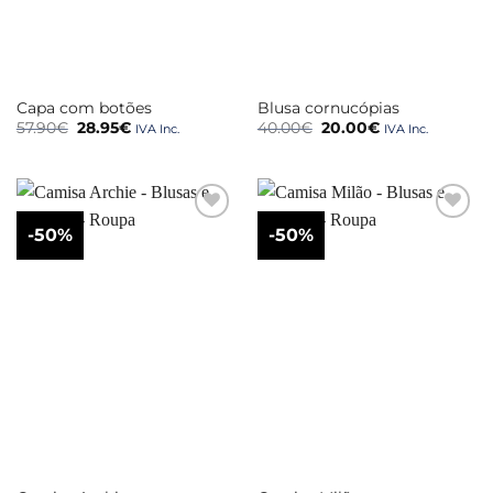
Capa com botões
Blusa cornucópias
O
O
O
O
57.90
€
28.95
€
40.00
€
20.00
€
IVA Inc.
IVA Inc.
preço
preço
preço
preço
original
atual
original
atual
era:
é:
era:
é:
57.90€.
28.95€.
40.00€.
20.00€.
-50%
-50%