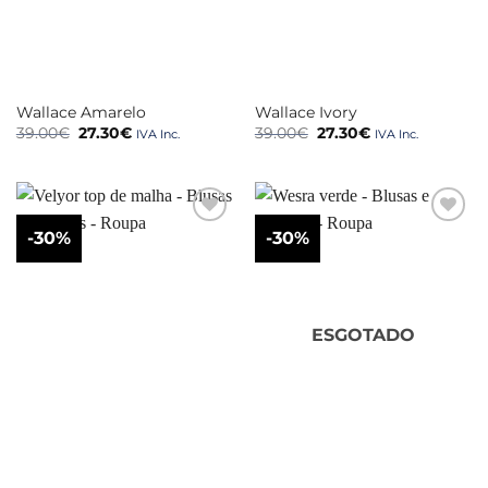
Wallace Amarelo
Wallace Ivory
O
O
O
O
39.00
€
27.30
€
39.00
€
27.30
€
IVA Inc.
IVA Inc.
preço
preço
preço
preço
original
atual
original
atual
era:
é:
era:
é:
39.00€.
27.30€.
39.00€.
27.30€.
-30%
-30%
ESGOTADO