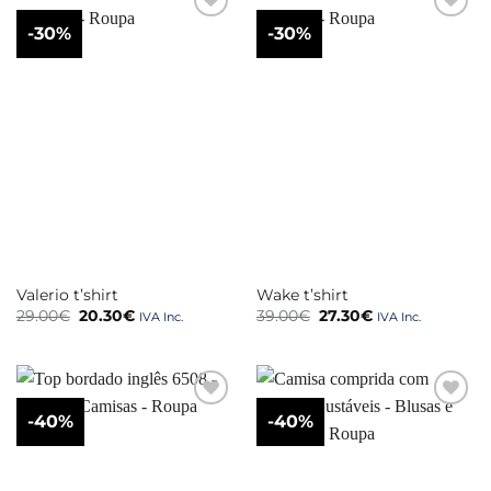
-30%
-30%
Valerio t’shirt
Wake t’shirt
O
O
O
O
29.00
€
20.30
€
39.00
€
27.30
€
IVA Inc.
IVA Inc.
preço
preço
preço
preço
original
atual
original
atual
era:
é:
era:
é:
29.00€.
20.30€.
39.00€.
27.30€.
-40%
-40%