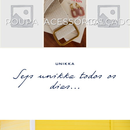
ROUPA
ACESSÓRIOS
CALÇAD
Sejs unikka todos os
dias…