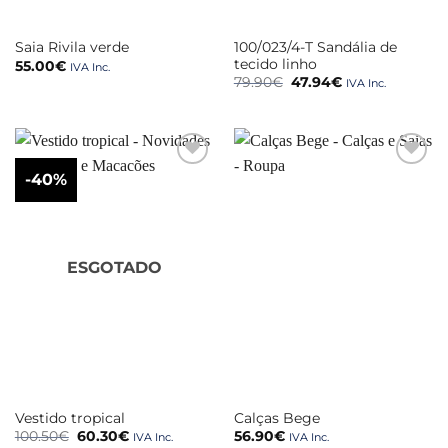
100/023/4-T Sandália de
Saia Rivila verde
tecido linho
55.00
€
IVA Inc.
O
O
79.90
€
47.94
€
IVA Inc.
preço
preço
original
atual
era:
é:
79.90€.
47.94€.
-40%
ESGOTADO
Vestido tropical
Calças Bege
O
O
100.50
€
60.30
€
56.90
€
IVA Inc.
IVA Inc.