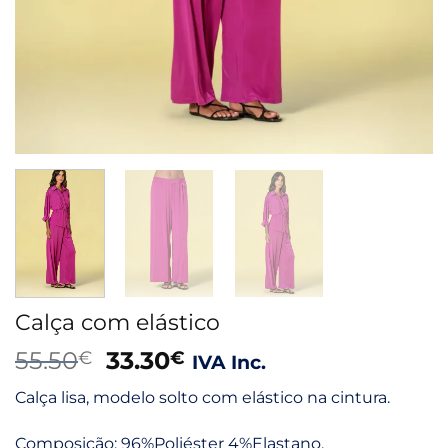
Calça com elástico
O
O
55.50
33.30
€
€
IVA Inc.
preço
preço
Calça lisa, modelo solto com elástico na cintura.
original
atual
era:
é:
Composição: 96%Poliéster 4%Elastano.