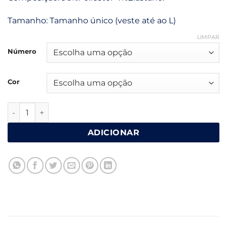
55.50€.
33.30€.
Tamanho: Tamanho único (veste até ao L)
LIMPAR
Número
Cor
Quantidade de Calça com elástico
ADICIONAR