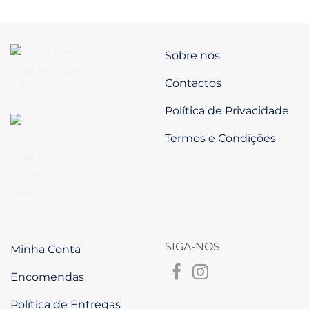
preço
preço
original
atual
era:
é:
100.50€.
60.30€.
Sobre nós
Contactos
Política de Privacidade
Termos e Condições
SIGA-NOS
Minha Conta
Encomendas
Política de Entregas