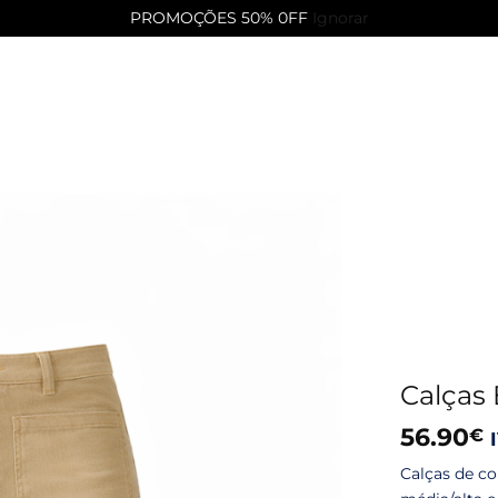
PROMOÇÕES 50% 0FF
Ignorar
Calças
56.90
€
Calças de co