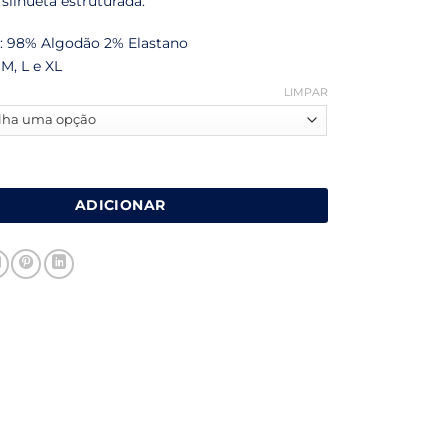
 silhueta estruturada.
 98% Algodão 2% Elastano
M, L e XL
LIMPAR
de Calças Bege
ADICIONAR