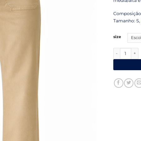
média/alta e
Composição:
Tamanho: S, 
size
Quantidade 