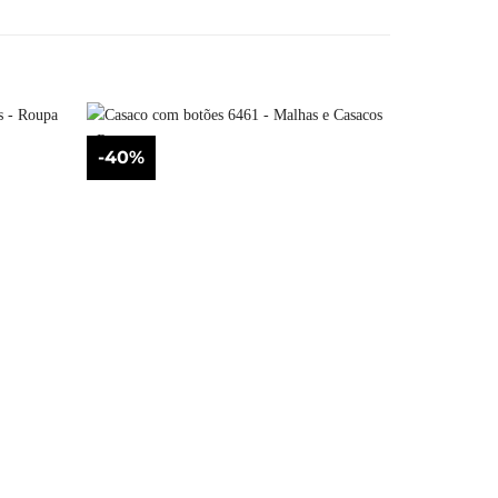
-40%
+