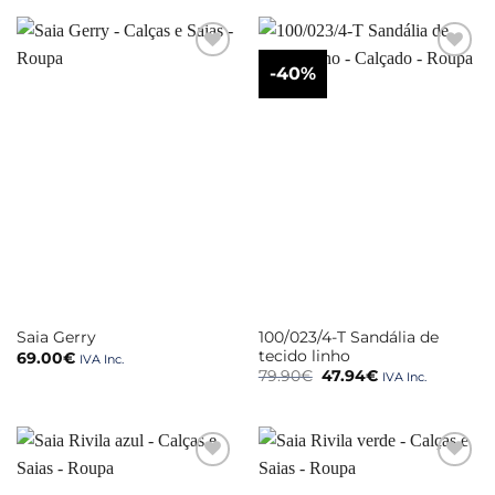
-40%
100/023/4-T Sandália de
Saia Gerry
tecido linho
69.00
€
IVA Inc.
O
O
79.90
€
47.94
€
IVA Inc.
preço
preço
original
atual
era:
é:
79.90€.
47.94€.