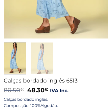
Calças bordado inglês 6513
O
O
80.50
48.30
€
€
IVA Inc.
preço
preço
Calças bordado inglês.
original
atual
Composição: 100%Algodão.
era:
é: