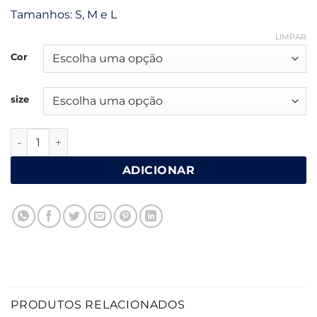
80.50€.
48.30€.
Tamanhos: S, M e L
LIMPAR
Cor
size
Quantidade de Calças bordado inglês 6513
ADICIONAR
PRODUTOS RELACIONADOS