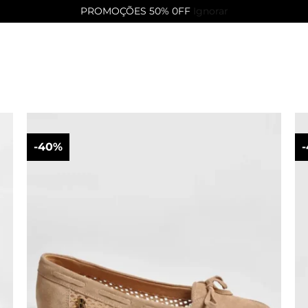
PROMOÇÕES 50% 0FF
Ignorar
-40%