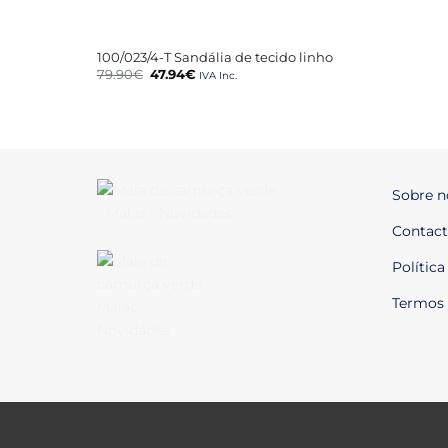
+
100/023/4-T Sandália de tecido linho
O
O
79.90
€
47.94
€
IVA Inc.
preço
preço
original
atual
era:
é:
79.90€.
47.94€.
Sobre n
Contact
Política
Termos 