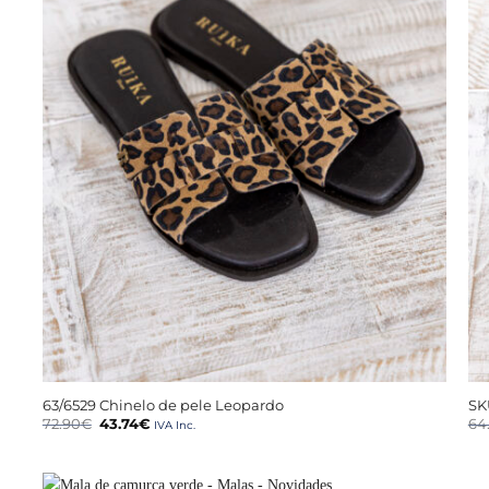
+
63/6529 Chinelo de pele Leopardo
SK
O
O
72.90
€
43.74
€
64
IVA Inc.
preço
preço
original
atual
era:
é:
72.90€.
43.74€.