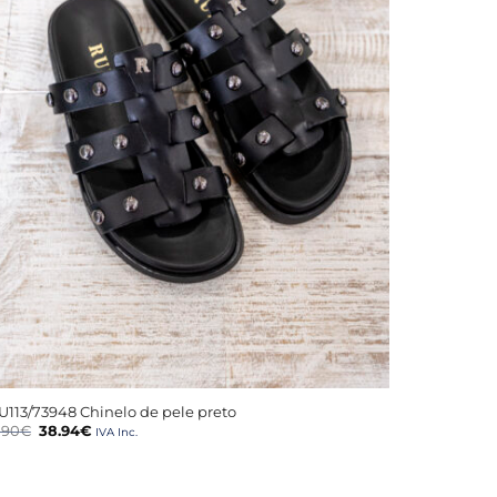
+
U113/73948 Chinelo de pele preto
O
O
.90
€
38.94
€
IVA Inc.
preço
preço
original
atual
era:
é:
64.90€.
38.94€.