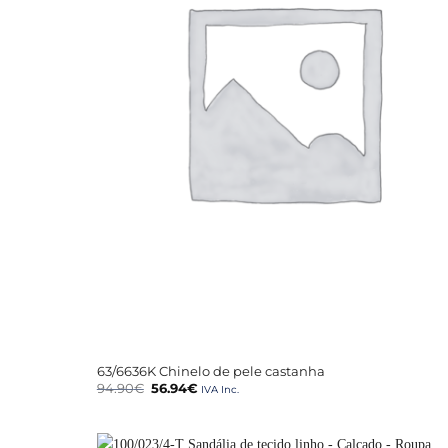
+
63/6636K Chinelo de pele castanha
O
O
94.90
€
56.94
€
IVA Inc.
preço
preço
original
atual
era:
é:
94.90€.
56.94€.