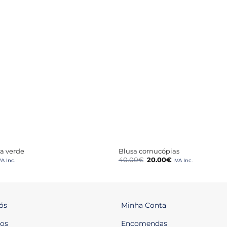
+
la verde
Blusa cornucópias
O
O
40.00
€
20.00
€
VA Inc.
IVA Inc.
preço
preço
original
atual
era:
é:
40.00€.
20.00€.
ós
Minha Conta
os
Encomendas