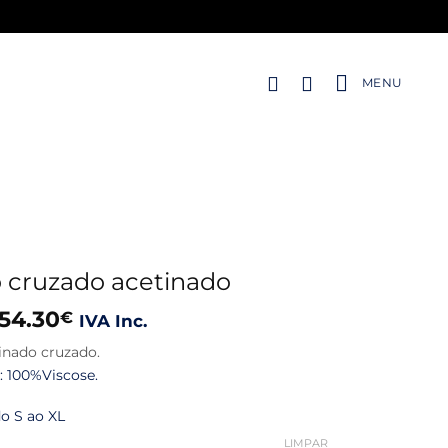
MENU
o cruzado acetinado
O
O
54.30
€
IVA Inc.
preço
preço
inado cruzado.
original
atual
 100%Viscose.
era:
é:
90.50€.
54.30€.
o S ao XL
LIMPAR