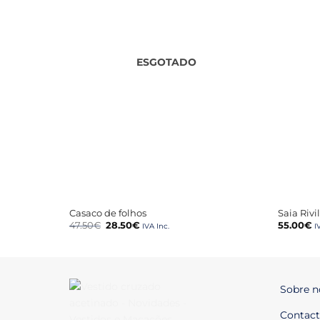
ESGOTADO
+
+
Casaco de folhos
Saia Rivi
O
O
47.50
€
28.50
€
55.00
€
IVA Inc.
I
preço
preço
original
atual
era:
é:
47.50€.
28.50€.
Sobre n
Contact