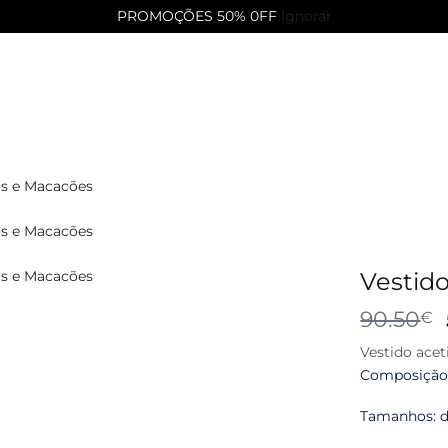
PROMOÇÕES 50% 0FF
Ignorar
Vestid
90.50
€
Vestido acet
Composição:
Tamanhos: d